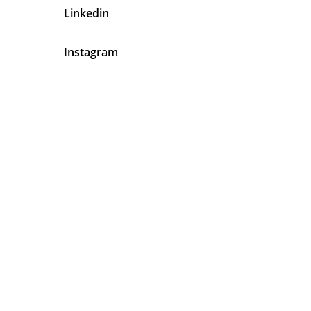
Linkedin
Instagram
En Latinos Organizadores de
Eventos Tenemos Algo Muy Claro
Tu
Satisfacción