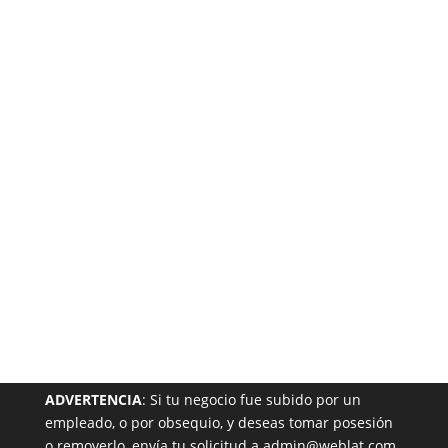
Está
Garantizada
NUESTRA PÁGINA EN EL DIRECTORIO
ADVERTENCIA
: Si tu negocio fue subido por un
empleado, o por obsequio, y deseas tomar posesión
o removerlo, envía tu solicitud a admin@weblat.com.