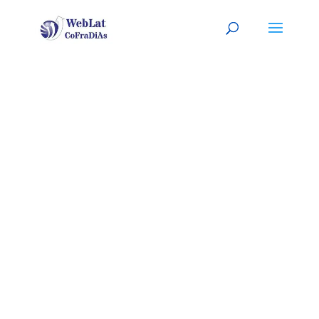
AMARILLO,
TEXAS
Tu organizador (a) latino (a) de
eventos. A tu servicio