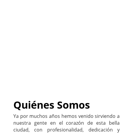
(
Sitio listo para ser
PERSONALIZADO con tu
negocio
)
222-333-5555
Quiénes Somos
Ya por muchos años hemos venido sirviendo a
nuestra gente en el corazón de esta bella
ciudad, con profesionalidad, dedicación y