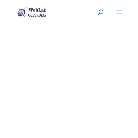
BARCELONA,
ESP
Tu organizador (a) latino (a) de
eventos. A tu servicio