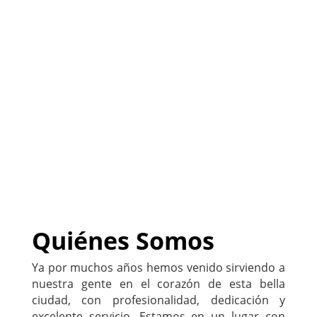
(
Sitio listo para ser
PERSONALIZADO con tu
negocio
)
222-333-5555
Quiénes Somos
Ya por muchos años hemos venido sirviendo a
nuestra gente en el corazón de esta bella
ciudad, con profesionalidad, dedicación y
excelente servicio. Estamos en un lugar con