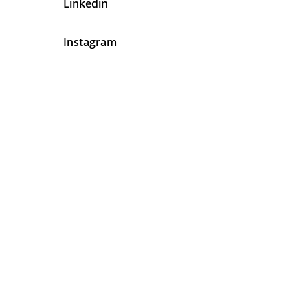
Linkedin
Instagram
En Latinos Organizadores de
Eventos Tenemos Algo Muy Claro
Tu
Satisfacción