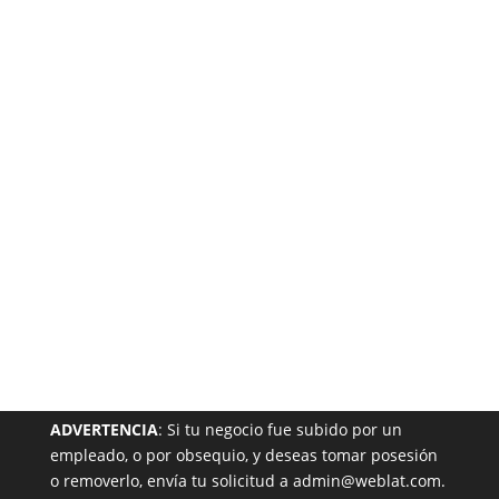
Está
Garantizada
NUESTRA PÁGINA EN EL DIRECTORIO
ADVERTENCIA
: Si tu negocio fue subido por un
empleado, o por obsequio, y deseas tomar posesión
o removerlo, envía tu solicitud a admin@weblat.com.