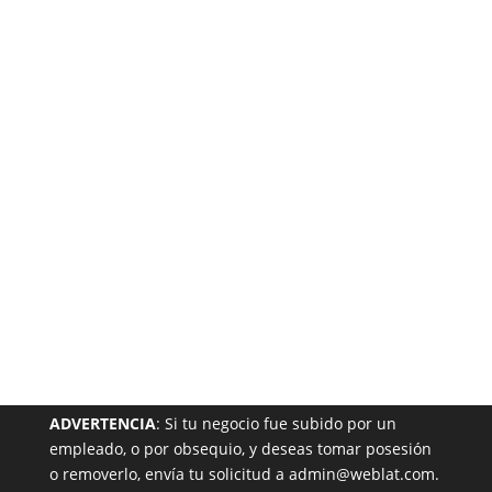
Está
Garantizada
NUESTRA PÁGINA EN EL DIRECTORIO
ADVERTENCIA
: Si tu negocio fue subido por un
empleado, o por obsequio, y deseas tomar posesión
o removerlo, envía tu solicitud a admin@weblat.com.