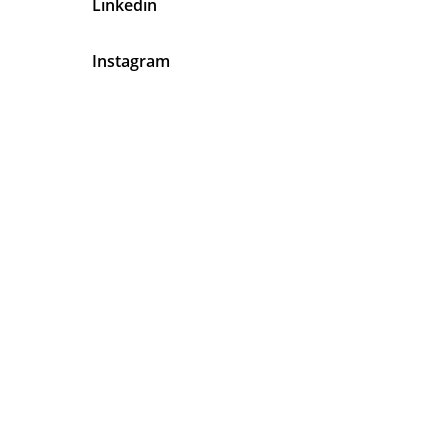
Linkedin
Instagram
En Latinos Organizadores de
Eventos Tenemos Algo Muy Claro
Tu
Satisfacción