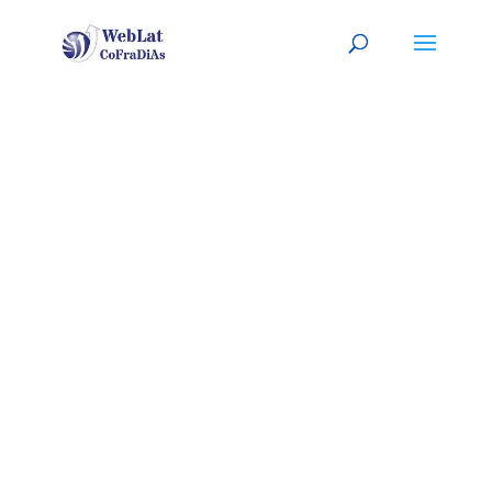
ELIZABETH,
NJ
Tu organizador (a) latino (a) de
eventos. A tu servicio