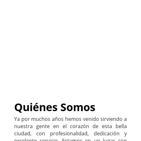
(
Sitio listo para ser
PERSONALIZADO con tu
negocio
)
222-333-5555
Quiénes Somos
Ya por muchos años hemos venido sirviendo a
nuestra gente en el corazón de esta bella
ciudad, con profesionalidad, dedicación y
excelente servicio. Estamos en un lugar con