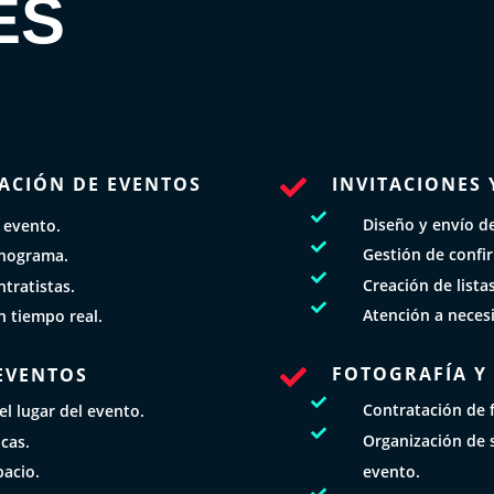
ES
ACIÓN DE EVENTOS
INVITACIONES 


Diseño y envío de 
 evento.

Gestión de confi
onograma.

Creación de lista
tratistas.

Atención a necesi
n tiempo real.
FOTOGRAFÍA Y
EVENTOS


Contratación de f
el lugar del evento.

Organización de s
cas.
evento.
pacio.