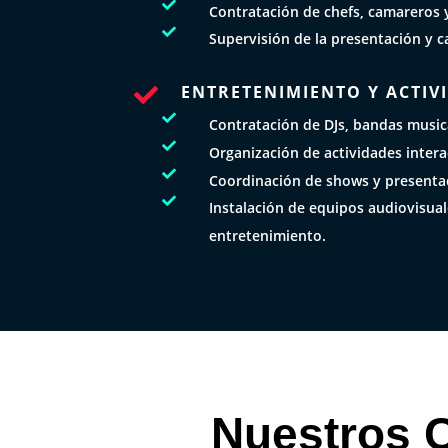

Contratación de chefs, camareros y

Supervisión de la presentación y c
ENTRETENIMIENTO Y ACTIV


Contratación de DJs, bandas musica

Organización de actividades intera

Coordinación de shows y presentac

Instalación de equipos audiovisua
entretenimiento.
Nuestros C