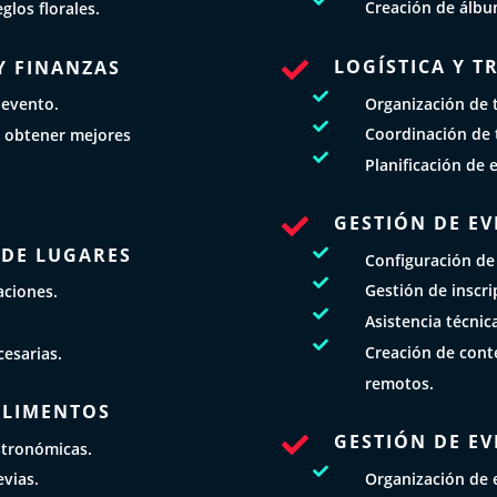

Creación de álbu
glos florales.
LOGÍSTICA Y 
Y FINANZAS


Organización de t
 evento.

Coordinación de t
 obtener mejores

Planificación de 
GESTIÓN DE EV

 DE LUGARES

Configuración de

Gestión de inscri
aciones.

Asistencia técnic
.

Creación de conte
cesarias.
remotos.
 ALIMENTOS
GESTIÓN DE EV

stronómicas.

Organización de 
vias.