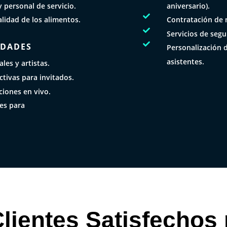
aniversario).
 personal de servicio.

Contratación de 
alidad de los alimentos.

Servicios de segu

IDADES
Personalización 
asistentes.
les y artistas.
ctivas para invitados.
iones en vivo.
les para
lientes Satisfechos