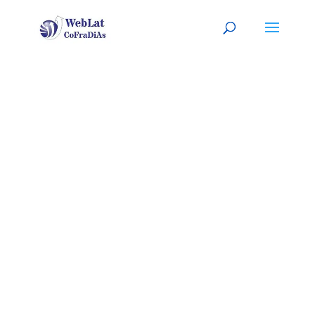
GILBERT, AZ
Tu organizador (a) latino (a) de
eventos. A tu servicio
(
Sitio listo para ser
PERSONALIZADO con tu