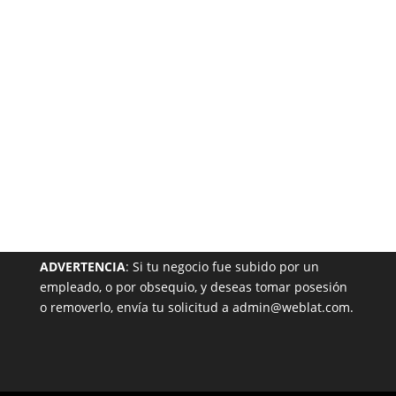
Garantizada
NUESTRA PÁGINA EN EL DIRECTORIO
ADVERTENCIA
: Si tu negocio fue subido por un
empleado, o por obsequio, y deseas tomar posesión
o removerlo, envía tu solicitud a admin@weblat.com.