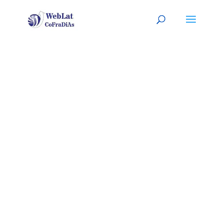
GLASGOW,
R.U.
Tu organizador (a) latino (a) de
eventos. A tu servicio