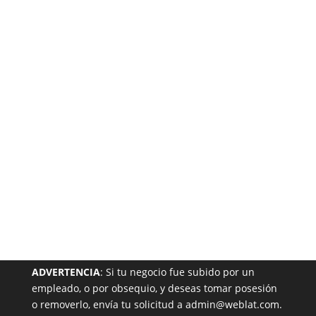
Está
Garantizada
NUESTRA PÁGINA EN EL DIRECTORIO
ADVERTENCIA
: Si tu negocio fue subido por un
empleado, o por obsequio, y deseas tomar posesión
o removerlo, envía tu solicitud a admin@weblat.com.