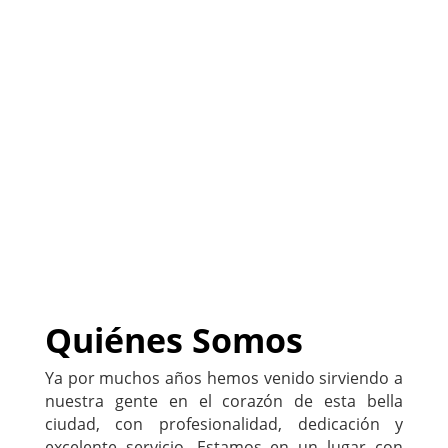
(
Sitio listo para ser
PERSONALIZADO con tu
negocio
)
222-333-5555
Quiénes Somos
Ya por muchos años hemos venido sirviendo a
nuestra gente en el corazón de esta bella
ciudad, con profesionalidad, dedicación y
excelente servicio. Estamos en un lugar con