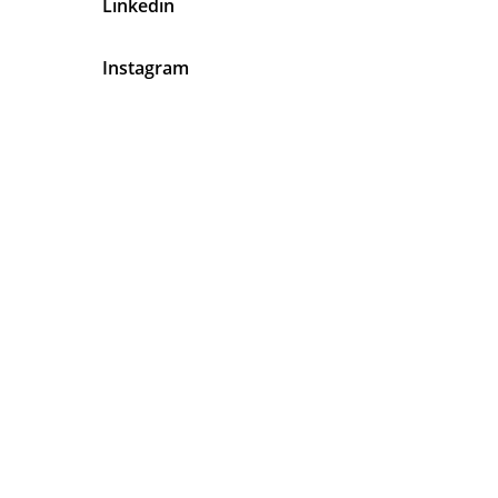
Linkedin
Instagram
En Latinos Organizadores de
Eventos Tenemos Algo Muy Claro
Tu
Satisfacción