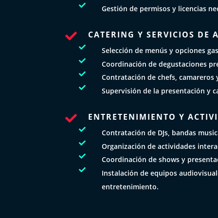

Gestión de permisos y licencias ne
CATERING Y SERVICIOS DE


Selección de menús y opciones ga

Coordinación de degustaciones pre

Contratación de chefs, camareros y

Supervisión de la presentación y c
ENTRETENIMIENTO Y ACTIV


Contratación de DJs, bandas musica

Organización de actividades intera

Coordinación de shows y presentac

Instalación de equipos audiovisua
entretenimiento.