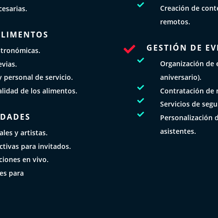

Creación de conte
cesarias.
remotos.
 ALIMENTOS
GESTIÓN DE EV

stronómicas.

Organización de 
vias.
aniversario).
 personal de servicio.

Contratación de 
alidad de los alimentos.

Servicios de segu

IDADES
Personalización 
asistentes.
les y artistas.
ctivas para invitados.
iones en vivo.
les para