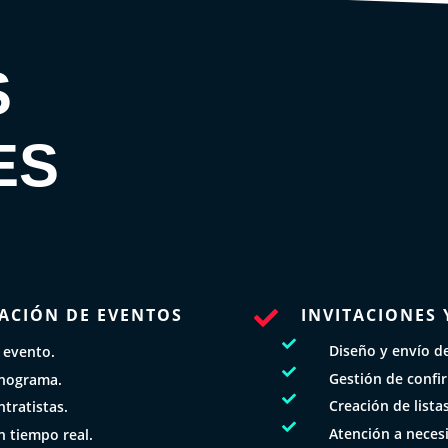
S
ES
ACIÓN DE EVENTOS
INVITACIONES 


Diseño y envío de 
 evento.

Gestión de confi
onograma.

Creación de lista
tratistas.

Atención a necesi
n tiempo real.