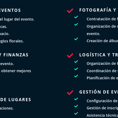
FOTOGRAFÍA Y
EVENTOS


Contratación de f
el lugar del evento.

Organización de s
cas.
evento.
pacio.

Creación de álbu
glos florales.
LOGÍSTICA Y 
Y FINANZAS


Organización de t
 evento.

Coordinación de t
 obtener mejores

Planificación de 
GESTIÓN DE EV

 DE LUGARES

Configuración de

Gestión de inscri
aciones.

Asistencia técnic
.