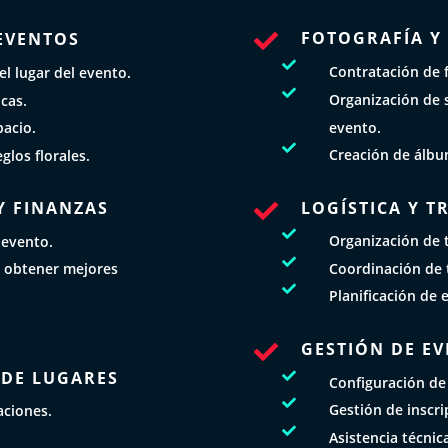
FOTOGRAFÍA Y
EVENTOS


Contratación de f
el lugar del evento.

Organización de s
cas.
evento.
pacio.

Creación de álbu
glos florales.
LOGÍSTICA Y 
Y FINANZAS


Organización de t
 evento.

Coordinación de t
 obtener mejores

Planificación de 
GESTIÓN DE EV

 DE LUGARES

Configuración de

Gestión de inscri
aciones.

Asistencia técnic
.