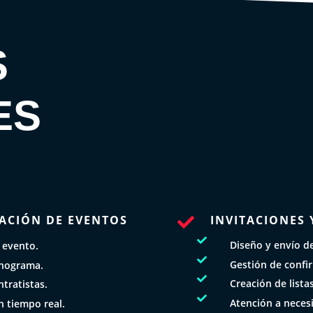
S
ES
ACIÓN DE EVENTOS
INVITACIONES 


Diseño y envío de 
 evento.

Gestión de confi
onograma.

Creación de lista
tratistas.

Atención a necesi
n tiempo real.