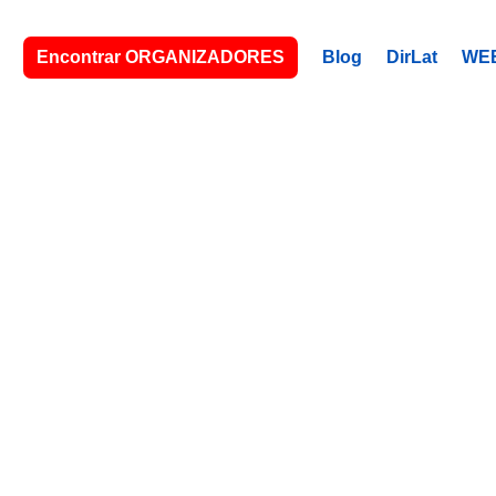
Encontrar ORGANIZADORES
Blog
DirLat
WE
EMPHIS, 
izador (a) latino (a) de eventos. A tu