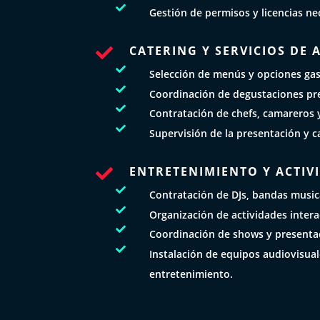

Gestión de permisos y licencias ne
CATERING Y SERVICIOS DE


Selección de menús y opciones ga

Coordinación de degustaciones pre

Contratación de chefs, camareros y

Supervisión de la presentación y c
ENTRETENIMIENTO Y ACTIV


Contratación de DJs, bandas musica

Organización de actividades intera

Coordinación de shows y presentac

Instalación de equipos audiovisua
entretenimiento.