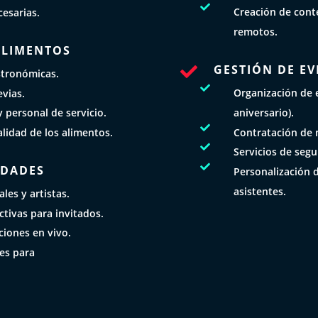

Creación de conte
cesarias.
remotos.
 ALIMENTOS
GESTIÓN DE EV

stronómicas.

Organización de 
vias.
aniversario).
 personal de servicio.

Contratación de 
alidad de los alimentos.

Servicios de segu

IDADES
Personalización 
asistentes.
les y artistas.
ctivas para invitados.
iones en vivo.
les para