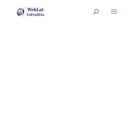
MOSCÚ, RU
Tu organizador (a) latino (a) de
eventos. A tu servicio
(
Sitio listo para ser
PERSONALIZADO con tu