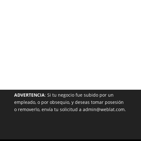
Garantizada
NUESTRA PÁGINA EN EL DIRECTORIO
ADVERTENCIA
: Si tu negocio fue subido por un
empleado, o por obsequio, y deseas tomar posesión
o removerlo, envía tu solicitud a admin@weblat.com.