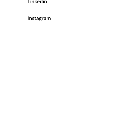
Linkedin
Instagram
En Latinos Organizadores de
Eventos Tenemos Algo Muy Claro
Tu
Satisfacción