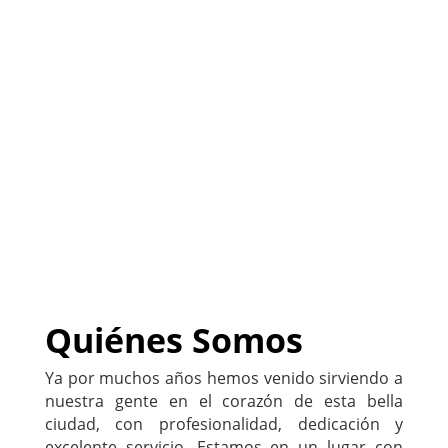
(
Sitio listo para ser
PERSONALIZADO con tu
negocio
)
222-333-5555
Quiénes Somos
Ya por muchos años hemos venido sirviendo a
nuestra gente en el corazón de esta bella
ciudad, con profesionalidad, dedicación y
excelente servicio. Estamos en un lugar con