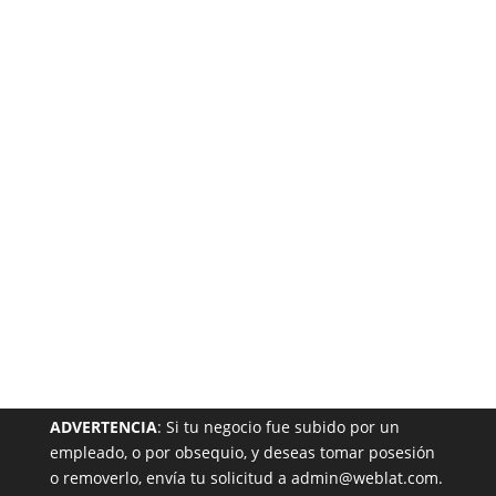
Está
Garantizada
NUESTRA PÁGINA EN EL DIRECTORIO
ADVERTENCIA
: Si tu negocio fue subido por un
empleado, o por obsequio, y deseas tomar posesión
o removerlo, envía tu solicitud a admin@weblat.com.