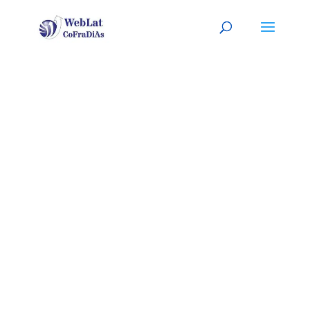
NORWALK,
CA
Tu organizador (a) latino (a) de
eventos. A tu servicio