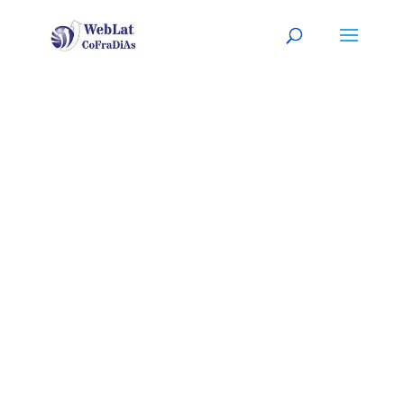
PALERMO, IT
Tu organizador (a) latino (a) de
eventos. A tu servicio
(
Sitio listo para ser
PERSONALIZADO con tu