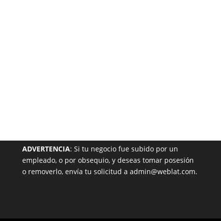
Garantizada
NUESTRA PÁGINA EN EL DIRECTORIO
ADVERTENCIA
: Si tu negocio fue subido por un
empleado, o por obsequio, y deseas tomar posesión
o removerlo, envía tu solicitud a admin@weblat.com.