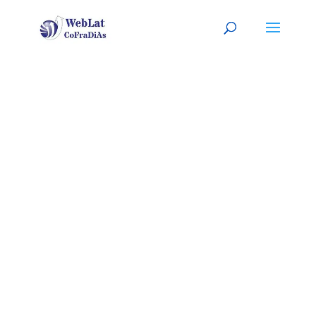
PITTSBURGH
, PA
Tu organizador (a) latino (a) de
eventos. A tu servicio