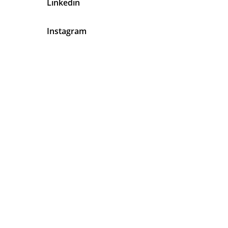
Linkedin
Instagram
En Latinos Organizadores de
Eventos Tenemos Algo Muy Claro
Tu
Satisfacción