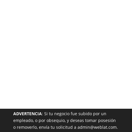
Está
Garantizada
NUESTRA PÁGINA EN EL DIRECTORIO
ADVERTENCIA
: Si tu negocio fue subido por un
empleado, o por obsequio, y deseas tomar posesión
o removerlo, envía tu solicitud a admin@weblat.com.