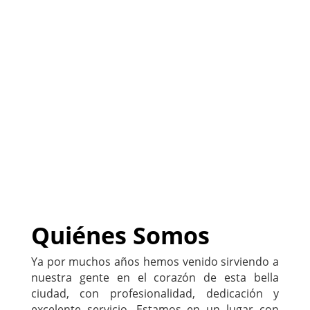
(
Sitio listo para ser
PERSONALIZADO con tu
negocio
)
222-333-5555
Quiénes Somos
Ya por muchos años hemos venido sirviendo a
nuestra gente en el corazón de esta bella
ciudad, con profesionalidad, dedicación y
excelente servicio. Estamos en un lugar con