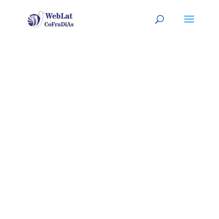
POMONA, CA
Tu organizador (a) latino (a) de
eventos. A tu servicio
(
Sitio listo para ser