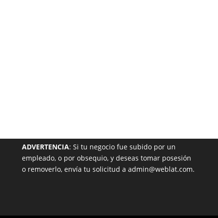
Garantizada
NUESTRA PÁGINA EN EL DIRECTORIO
ADVERTENCIA
: Si tu negocio fue subido por un
empleado, o por obsequio, y deseas tomar posesión
o removerlo, envía tu solicitud a admin@weblat.com.