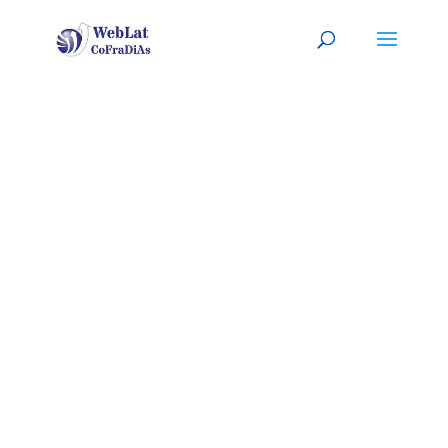
SEATTLE, WA
Tu organizador (a) latino (a) de
eventos. A tu servicio
(
Sitio listo para ser
PERSONALIZADO con tu