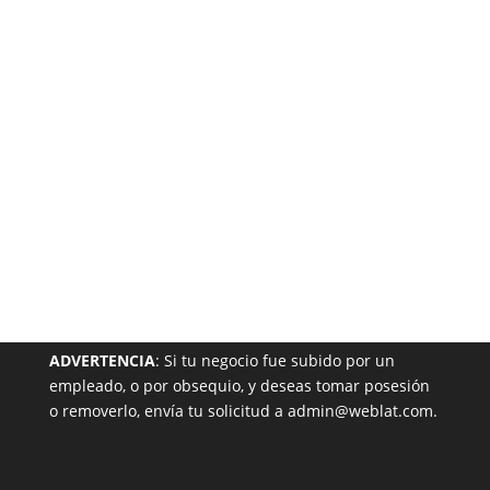
Garantizada
NUESTRA PÁGINA EN EL DIRECTORIO
ADVERTENCIA
: Si tu negocio fue subido por un
empleado, o por obsequio, y deseas tomar posesión
o removerlo, envía tu solicitud a admin@weblat.com.