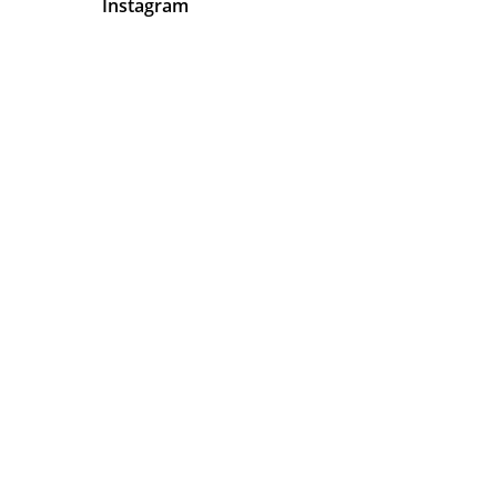
Instagram
En Latinos Organizadores de
Eventos Tenemos Algo Muy Claro
Tu
Satisfacción
Está