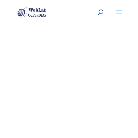
TALLAHASSE
E, FLORIDA
Tu organizador (a) latino (a) de
eventos. A tu servicio