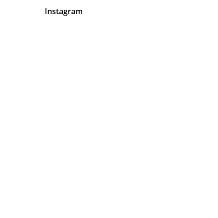
Instagram
En Latinos Organizadores de
Eventos Tenemos Algo Muy Claro
Tu
Satisfacción
Está