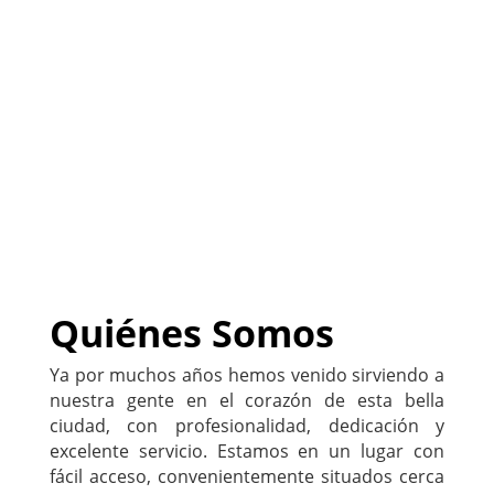
eventos. A tu servicio
(
Sitio listo para ser
PERSONALIZADO con tu
negocio
)
222-333-5555
Quiénes Somos
Ya por muchos años hemos venido sirviendo a
nuestra gente en el corazón de esta bella
ciudad, con profesionalidad, dedicación y
excelente servicio. Estamos en un lugar con
fácil acceso, convenientemente situados cerca