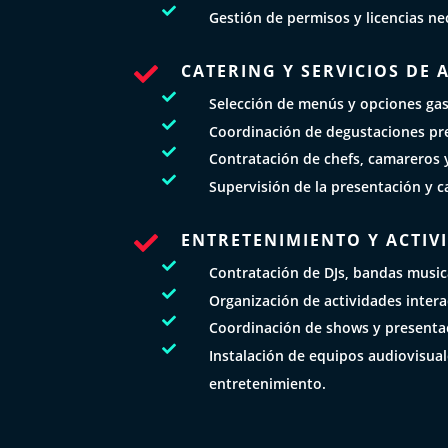

Gestión de permisos y licencias ne
CATERING Y SERVICIOS DE


Selección de menús y opciones ga

Coordinación de degustaciones pre

Contratación de chefs, camareros y

Supervisión de la presentación y c
ENTRETENIMIENTO Y ACTIV


Contratación de DJs, bandas musica

Organización de actividades intera

Coordinación de shows y presentac

Instalación de equipos audiovisua
entretenimiento.