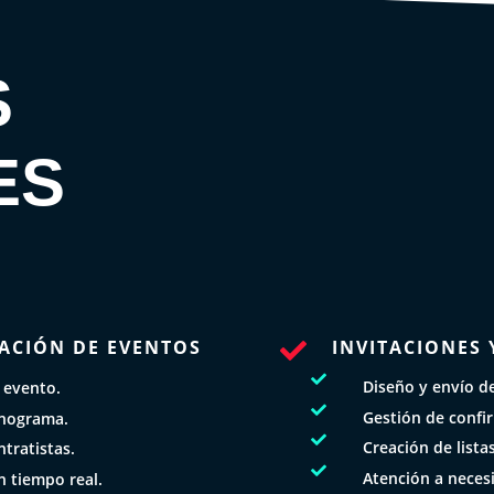
S
ES
ACIÓN DE EVENTOS
INVITACIONES 


Diseño y envío de 
 evento.

Gestión de confi
onograma.

Creación de lista
tratistas.

Atención a necesi
n tiempo real.