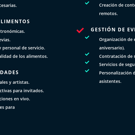

Creación de conte
cesarias.
remotos.
 ALIMENTOS
GESTIÓN DE EV

stronómicas.

Organización de 
vias.
aniversario).
 personal de servicio.

Contratación de 
alidad de los alimentos.

Servicios de segu

IDADES
Personalización 
asistentes.
les y artistas.
ctivas para invitados.
iones en vivo.
les para