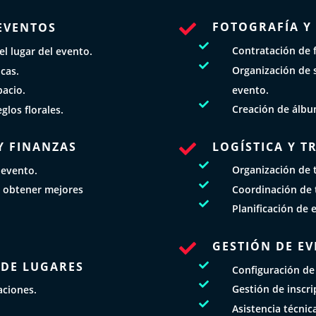
FOTOGRAFÍA Y
EVENTOS


Contratación de f
el lugar del evento.

Organización de s
cas.
evento.
pacio.

Creación de álbu
glos florales.
LOGÍSTICA Y 
Y FINANZAS


Organización de t
 evento.

Coordinación de t
 obtener mejores

Planificación de 
GESTIÓN DE EV

 DE LUGARES

Configuración de

Gestión de inscri
aciones.

Asistencia técnic
.