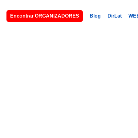
Encontrar ORGANIZADORES
Blog
DirLat
WE
HORNTON, 
izador (a) latino (a) de eventos. A tu